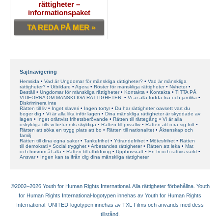
rättigheter –
informationspaket
TA REDA PÅ MER »
Sajtnavigering
Hemsida
Vad är Ungdomar för mänskliga rättigheter?
Vad är mänskliga
rättigheter?
Utbildare
Agera
Röster för mänskliga rättigheter
Nyheter
Beställ
Ungdomar för mänskliga rättigheter
Kontakta
Kontakta
TITTA PÅ
VIDEORNA OM MÄNSKLIGA RÄTTIGHETER:
Vi är alla födda fria och jämlika
Diskriminera inte
Rätten till liv
Inget slaveri
Ingen tortyr
Du har rättigheter oavsett vart du
beger dig
Vi är alla lika inför lagen
Dina mänskliga rättigheter är skyddade av
lagen
Inget orättvist frihetsberövande
Rätten till rättegång
Vi är alla
oskyldiga tills vi befunnits skyldiga
Rätten till privatliv
Rätten att röra sig fritt
Rätten att söka en trygg plats att bo
Rätten till nationalitet
Äktenskap och
familj
Rätten till dina egna saker
Tankefrihet
Yttrandefrihet
Mötesfrihet
Rätten
till demokrati
Social trygghet
Arbetandes rättigheter
Rätten att leka
Mat
och husrum åt alla
Rätten till utbildning
Upphovsrätt
En fri och rättvis värld
Ansvar
Ingen kan ta ifrån dig dina mänskliga rättigheter
©2002–2026 Youth for Human Rights International. Alla rättigheter förbehållna. Youth
for Human Rights International-logotypen innehas av Youth for Human Rights
International. UNITED-logotypen innehas av TXL Films och används med dess
tillstånd.