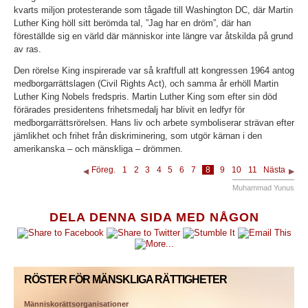
kvarts miljon protesterande som tågade till Washington DC, där Martin
Luther King höll sitt berömda tal, ”Jag har en dröm”, där han
föreställde sig en värld där människor inte längre var åtskilda på grund
av ras.
Den rörelse King inspirerade var så kraftfull att kongressen 1964 antog
medborgarrättslagen (Civil Rights Act), och samma år erhöll Martin
Luther King Nobels fredspris. Martin Luther King som efter sin död
förärades presidentens frihetsmedalj har blivit en ledfyr för
medborgarrättsrörelsen. Hans liv och arbete symboliserar strävan efter
jämlikhet och frihet från diskriminering, som utgör kärnan i den
amerikanska – och mänskliga – drömmen.
Föreg.
1
2
3
4
5
6
7
8
9
10
11
Nästa
Muhammad Yunus
DELA DENNA SIDA MED NÅGON
RÖSTER FÖR MÄNSKLIGA RÄTTIGHETER
Människorättsorganisationer