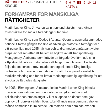
RÄTTIGHETER
»
DR MARTIN LUTHER
5
6
7
8
9
10
11
KING JR
NÄSTA
FÖRKÄMPAR FÖR MÄNSKLIGA
RÄTTIGHETER
Martin Luther King, Jr. var en av nittonhundratalets mest kända
förespråkare för sociala förändringar utan våld.
Martin Luther King, som föddes i Atlanta, Georgia, uppmärksammades
nationellt första gången för sina osedvanliga oratoriska förmågor och
sitt personliga mod 1955 när han och andra medborgarrättsaktivister
greps av polisen efter att ha lett en bojkott av ett transportbolag i
Montgomery, Alabama, som krävde att färgade överlämnade sina
sittplatser till vita och stod eller satt längst bak i bussen. Under det
följande decenniet skrev, talade och organiserade King fredliga
protester och massdemonstrationer för att dra uppmärksamhet till
rasdiskriminering och för att kräva medborgarrättslig lagstiftning för att
skydda de färgades rättigheter.
År 1963 i Birmingham, Alabama, ledde Martin Luther King fridfulla
massdemonstrationer som den vita polisstyrkan mötte med
polishundar och brandslangar, vilket skapade en debatt som gav
upphov till rubriker världen över. Efterföljande massdemonstrationer i
många samhällen kulminerade i en marsch som samlade över en