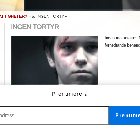
ÄTTIGHETER?
»
5. INGEN TORTYR
INGEN TORTYR
Ingen må utsättas fö
förnedrande behandl
Mänsklig rättighet nummer 5
Prenumerera
Ingen tortyr
Prenume
6. 
FLER VIDEOR
1. Vi är alla födda fria och jämlika
11. Vi är alla oskyldiga tills vi