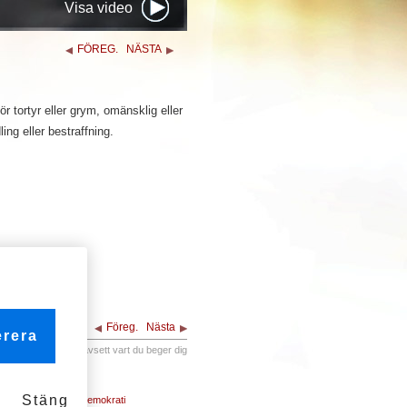
Visa video
FÖREG.
NÄSTA
r tortyr eller grym, omänsklig eller
ing eller bestraffning.
Föreg.
Nästa
rera
Du har rättigheter oavsett vart du beger dig
Stäng
21. Rätten till demokrati