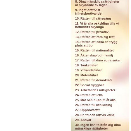
8. Dina mänskliga rättigheter
är skyddade av lagen
9. Inget orättvist
frihetsberövande
10. Rätten till rättegång
11. Vi är alla oskyldiga tills vi
befunnits skyldiga
12. Rätten till privatliv
13. Rätten att röra sig fritt
14. Rätten att söka en trygg
plats att bo
15. Rätten till nationalitet
16. Äktenskap och familj
17. Rätten till dina egna saker
18. Tankefrihet
19. Yttrandefrihet
20. Mötesfrihet
21. Rätten till demokrati
22. Social trygghet
23. Arbetandes rättigheter
24. Rätten att leka
25. Mat och husrum åt alla
26. Rätten till utbildning
27. Upphovsrätt
28. En fri och rättvis värld
29. Ansvar
30. Ingen kan ta ifrån dig dina
mänskliga rättigheter