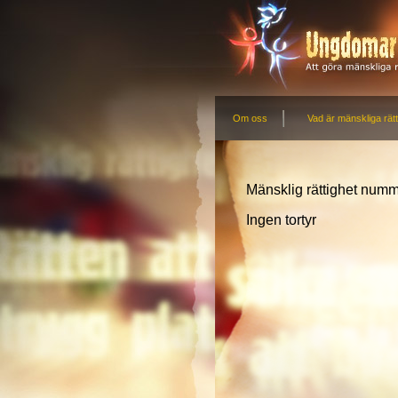
Om oss
Vad är mänskliga rätt
Mänsklig rättighet numm
Ingen tortyr