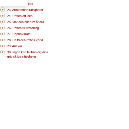
22. Social trygghet
23. Arbetandes rättigheter
24. Rätten att leka
25. Mat och husrum åt alla
26. Rätten till utbildning
27. Upphovsrätt
28. En fri och rättvis värld
29. Ansvar
30. Ingen kan ta ifrån dig dina
mänskliga rättigheter