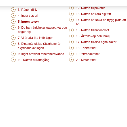
befunnits skyldiga
2. Diskriminera inte
12. Rätten till privatliv
3. Rätten till liv
13. Rätten att röra sig fritt
4. Inget slaveri
14. Rätten att söka en trygg plats att
5. Ingen tortyr
bo
6. Du har rättigheter oavsett vart du
15. Rätten till nationalitet
beger dig
16. Äktenskap och familj
7. Vi är alla lika inför lagen
17. Rätten till dina egna saker
8. Dina mänskliga rättigheter är
skyddade av lagen
18. Tankefrihet
9. Inget orättvist frihetsberövande
19. Yttrandefrihet
10. Rätten till rättegång
20. Mötesfrihet