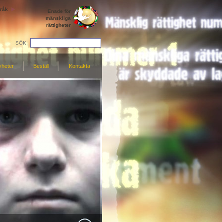
råk
Enade för
mänskliga
rättigheter
SÖK
yheter
Beställ
Kontakta