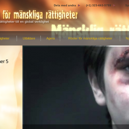
Dela med andra
(+1) 323-663-5799
Sp
igheter
Utbildare
Agera
Röster för mänskliga rättigheter
N
er 5