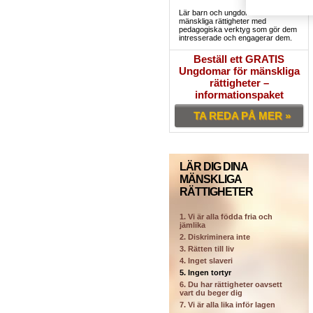
Lär barn och ungdomar deras
mänskliga rättigheter med
pedagogiska verktyg som gör dem
intresserade och engagerar dem.
Beställ ett GRATIS
Ungdomar för mänskliga
rättigheter –
informationspaket
TA REDA PÅ MER »
LÄR DIG DINA
MÄNSKLIGA
RÄTTIGHETER
1. Vi är alla födda fria och
jämlika
2. Diskriminera inte
3. Rätten till liv
4. Inget slaveri
5. Ingen tortyr
6. Du har rättigheter oavsett
vart du beger dig
7. Vi är alla lika inför lagen