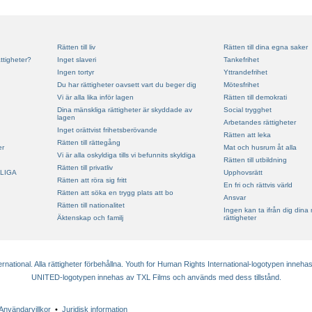
Rätten till liv
Rätten till dina egna saker
ttigheter?
Inget slaveri
Tankefrihet
Ingen tortyr
Yttrandefrihet
Du har rättigheter oavsett vart du beger dig
Mötesfrihet
Vi är alla lika inför lagen
Rätten till demokrati
Dina mänskliga rättigheter är skyddade av
Social trygghet
lagen
Arbetandes rättigheter
Inget orättvist frihetsberövande
Rätten att leka
Rätten till rättegång
er
Mat och husrum åt alla
Vi är alla oskyldiga tills vi befunnits skyldiga
Rätten till utbildning
Rätten till privatliv
LIGA
Upphovsrätt
Rätten att röra sig fritt
En fri och rättvis värld
Rätten att söka en trygg plats att bo
Ansvar
Rätten till nationalitet
Ingen kan ta ifrån dig dina
Äktenskap och familj
rättigheter
ational. Alla rättigheter förbehållna. Youth for Human Rights International-logotypen innehas
UNITED-logotypen innehas av TXL Films och används med dess tillstånd.
Användarvillkor
•
Juridisk information