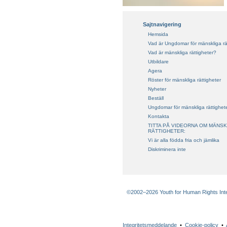
Sajtnavigering
Hemsida
Vad är Ungdomar för mänskliga rä
Vad är mänskliga rättigheter?
Utbildare
Agera
Röster för mänskliga rättigheter
Nyheter
Beställ
Ungdomar för mänskliga rättighet
Kontakta
TITTA PÅ VIDEORNA OM MÄNSK
RÄTTIGHETER:
Vi är alla födda fria och jämlika
Diskriminera inte
©2002–2026 Youth for Human Rights Intern
Integritetsmeddelande
•
Cookie-policy
•