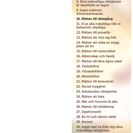
8. Dina mänskliga rättigheter
är skyddade av lagen
9. Inget orättvist
frihetsberövande
10. Rätten till rättegång
11. Vi är alla oskyldiga tills vi
befunnits skyldiga
12. Rätten till privatliv
13. Rätten att röra sig fritt
14. Rätten att söka en trygg
plats att bo
15. Rätten till nationalitet
16. Äktenskap och familj
17. Rätten till dina egna saker
18. Tankefrihet
19. Yttrandefrihet
20. Mötesfrihet
21. Rätten till demokrati
22. Social trygghet
23. Arbetandes rättigheter
24. Rätten att leka
25. Mat och husrum åt alla
26. Rätten till utbildning
27. Upphovsrätt
28. En fri och rättvis värld
29. Ansvar
30. Ingen kan ta ifrån dig dina
mänskliga rättigheter