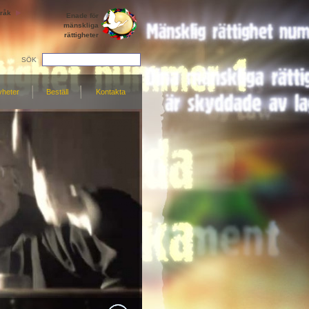
råk
Enade för
mänskliga
rättigheter
SÖK
yheter
Beställ
Kontakta