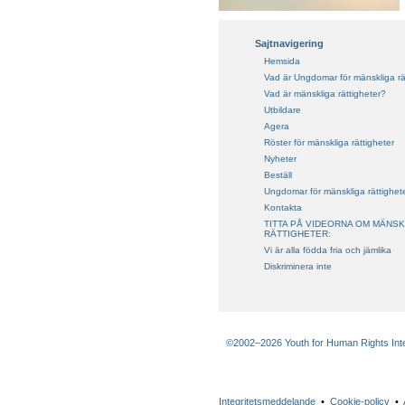
Sajtnavigering
Hemsida
Vad är Ungdomar för mänskliga rä
Vad är mänskliga rättigheter?
Utbildare
Agera
Röster för mänskliga rättigheter
Nyheter
Beställ
Ungdomar för mänskliga rättighet
Kontakta
TITTA PÅ VIDEORNA OM MÄNSK
RÄTTIGHETER:
Vi är alla födda fria och jämlika
Diskriminera inte
©2002–2026 Youth for Human Rights Intern
Integritetsmeddelande
•
Cookie-policy
•