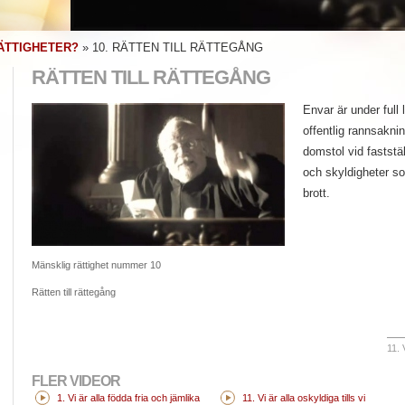
ÄTTIGHETER?
»
10. RÄTTEN TILL RÄTTEGÅNG
RÄTTEN TILL RÄTTEGÅNG
Envar är under full l
offentlig rannsakni
domstol vid faststä
och skyldigheter s
brott.
Mänsklig rättighet nummer 10
Rätten till rättegång
11. 
FLER VIDEOR
1. Vi är alla födda fria och jämlika
11. Vi är alla oskyldiga tills vi