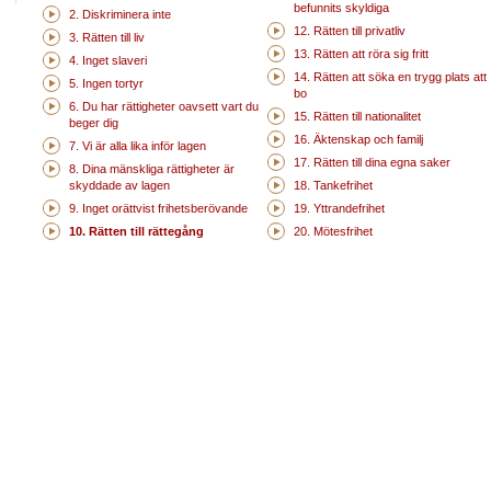
befunnits skyldiga
2. Diskriminera inte
12. Rätten till privatliv
3. Rätten till liv
13. Rätten att röra sig fritt
4. Inget slaveri
14. Rätten att söka en trygg plats att
5. Ingen tortyr
bo
6. Du har rättigheter oavsett vart du
15. Rätten till nationalitet
beger dig
16. Äktenskap och familj
7. Vi är alla lika inför lagen
17. Rätten till dina egna saker
8. Dina mänskliga rättigheter är
skyddade av lagen
18. Tankefrihet
9. Inget orättvist frihetsberövande
19. Yttrandefrihet
10. Rätten till rättegång
20. Mötesfrihet