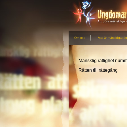
Om oss
Vad är mänskliga rätt
Mänsklig rättighet num
Rätten till rättegång