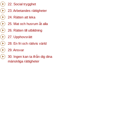
22. Social trygghet
23. Arbetandes rättigheter
24. Rätten att leka
25. Mat och husrum åt alla
26. Rätten till utbildning
27. Upphovsrätt
28. En fri och rättvis värld
29. Ansvar
30. Ingen kan ta ifrån dig dina
mänskliga rättigheter