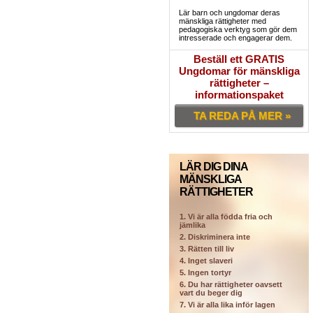
Lär barn och ungdomar deras
mänskliga rättigheter med
pedagogiska verktyg som gör dem
intresserade och engagerar dem.
Beställ ett GRATIS
Ungdomar för mänskliga
rättigheter –
informationspaket
TA REDA PÅ MER »
LÄR DIG DINA
MÄNSKLIGA
RÄTTIGHETER
1. Vi är alla födda fria och
jämlika
2. Diskriminera inte
3. Rätten till liv
4. Inget slaveri
5. Ingen tortyr
6. Du har rättigheter oavsett
vart du beger dig
7. Vi är alla lika inför lagen