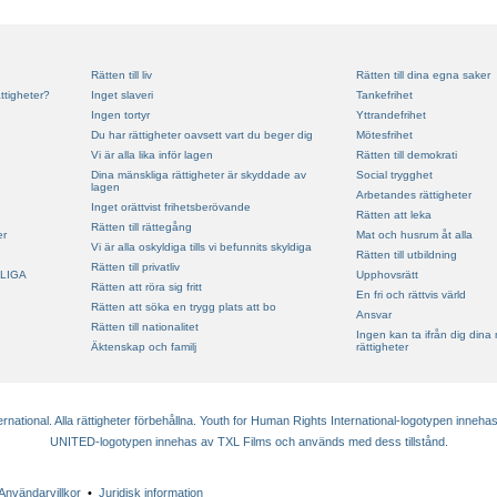
Rätten till liv
Rätten till dina egna saker
ttigheter?
Inget slaveri
Tankefrihet
Ingen tortyr
Yttrandefrihet
Du har rättigheter oavsett vart du beger dig
Mötesfrihet
Vi är alla lika inför lagen
Rätten till demokrati
Dina mänskliga rättigheter är skyddade av
Social trygghet
lagen
Arbetandes rättigheter
Inget orättvist frihetsberövande
Rätten att leka
Rätten till rättegång
er
Mat och husrum åt alla
Vi är alla oskyldiga tills vi befunnits skyldiga
Rätten till utbildning
Rätten till privatliv
LIGA
Upphovsrätt
Rätten att röra sig fritt
En fri och rättvis värld
Rätten att söka en trygg plats att bo
Ansvar
Rätten till nationalitet
Ingen kan ta ifrån dig dina
Äktenskap och familj
rättigheter
ational. Alla rättigheter förbehållna. Youth for Human Rights International-logotypen innehas
UNITED-logotypen innehas av TXL Films och används med dess tillstånd.
Användarvillkor
•
Juridisk information