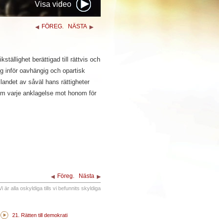
Visa video
FÖREG.
NÄSTA
ikställighet berättigad till rättvis och
ng inför oavhängig och opartisk
llandet av såväl hans rättigheter
om varje anklagelse mot honom för
Föreg.
Nästa
Vi är alla oskyldiga tills vi befunnits skyldiga
21. Rätten till demokrati