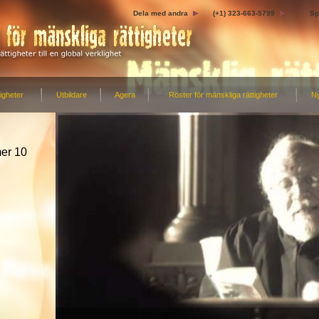
Dela med andra
(+1) 323-663-5799
Sp
igheter
Utbildare
Agera
Röster för mänskliga rättigheter
N
mer 10