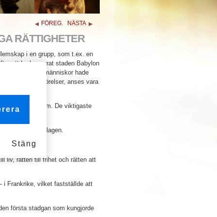
FÖREG.
NÄSTA
IGA RÄTTIGHETER
dlemskap i en grupp, som t.ex. en
 efter att ha besegrat staden Babylon
ungjorde han att människor hade
håller dessa kungörelser, anses vara
h slutligen till Rom. De viktigaste
rera
ngen måste följa lagen.
Stäng
l liv, rätten till frihet och rätten att
 i Frankrike, vilket fastställde att
den första stadgan som kungjorde