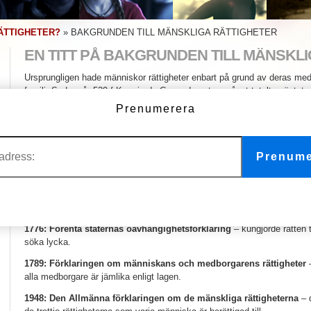
ÄTTIGHETER?
»
BAKGRUNDEN TILL MÄNSKLIGA RÄTTIGHETER
EN TITT PÅ BAKGRUNDEN TILL MÄNSKL
Ursprungligen hade människor rättigheter enbart på grund av deras me
familj. Sedan, år 539 f.Kr., gjorde Cyrus den store något totalt oväntat
– han befriade alla slavar så att de kunde återvända hem. Dessutom k
Prenumerera
rätten att välja sin egen religion. Cyrus-cylindern, en lertavla som inne
den första förklaringen om mänskliga rättigheter i historien.
Idén om individuella rättigheter spred sig snabbt till Indien, Grekland oc
Prenume
milstenarna sedan dess inkluderade:
1215: Magna Charta
– etablerade nya rättigheter och fastställde att ku
1628: Petition of Right
– fastställde folkets rättigheter.
1776: Förenta staternas oavhängighetsförklaring
– kungjorde rätten til
söka lycka.
1789: Förklaringen om människans och medborgarens rättigheter
–
alla medborgare är jämlika enligt lagen.
1948: Den Allmänna förklaringen om de mänskliga rättigheterna
– 