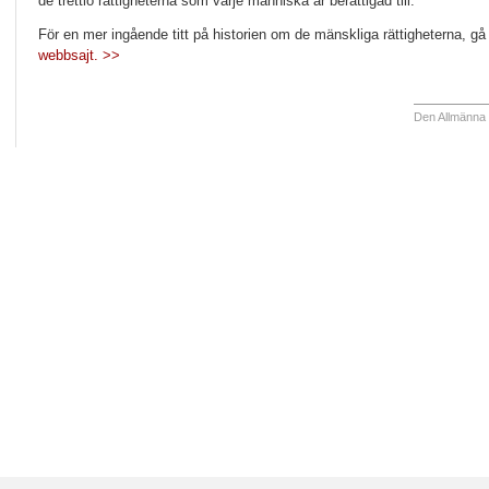
de trettio rättigheterna som varje människa är berättigad till.
För en mer ingående titt på historien om de mänskliga rättigheterna, gå 
webbsajt. >>
Den Allmänna 