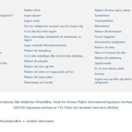
Rätten till liv
Rätten till dina egna saker
ttigheter?
Inget slaveri
Tankefrihet
Ingen tortyr
Yttrandefrihet
Du har rättigheter oavsett vart du beger dig
Mötesfrihet
Vi är alla lika inför lagen
Rätten till demokrati
Dina mänskliga rättigheter är skyddade av
Social trygghet
lagen
Arbetandes rättigheter
Inget orättvist frihetsberövande
Rätten att leka
Rätten till rättegång
er
Mat och husrum åt alla
Vi är alla oskyldiga tills vi befunnits skyldiga
Rätten till utbildning
Rätten till privatliv
LIGA
Upphovsrätt
Rätten att röra sig fritt
En fri och rättvis värld
Rätten att söka en trygg plats att bo
Ansvar
Rätten till nationalitet
Ingen kan ta ifrån dig dina
Äktenskap och familj
rättigheter
ational. Alla rättigheter förbehållna. Youth for Human Rights International-logotypen innehas
UNITED-logotypen innehas av TXL Films och används med dess tillstånd.
Användarvillkor
•
Juridisk information