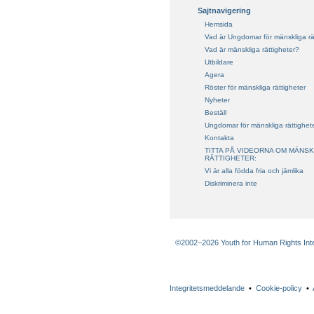
Sajtnavigering
Hemsida
Vad är Ungdomar för mänskliga rä
Vad är mänskliga rättigheter?
Utbildare
Agera
Röster för mänskliga rättigheter
Nyheter
Beställ
Ungdomar för mänskliga rättighet
Kontakta
TITTA PÅ VIDEORNA OM MÄNSK
RÄTTIGHETER:
Vi är alla födda fria och jämlika
Diskriminera inte
©2002–2026 Youth for Human Rights Intern
Integritetsmeddelande
•
Cookie-policy
•