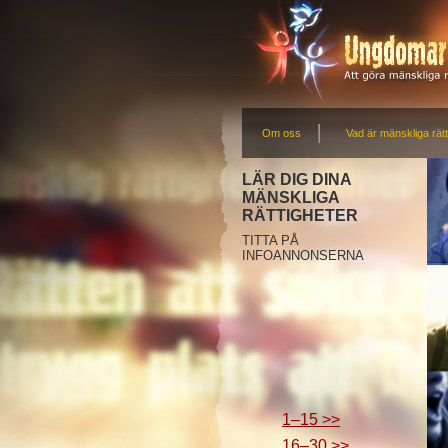
Om oss
Vad är mänskliga rätt
LÄR DIG DINA
MÄNSKLIGA
RÄTTIGHETER
TITTA PÅ
INFOANNONSERNA
1–15 >>
16–30 >>