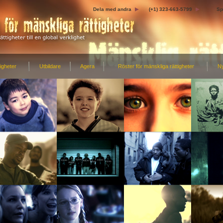
Dela med andra
(+1) 323-663-5799
Sp
igheter
Utbildare
Agera
Röster för mänskliga rättigheter
N