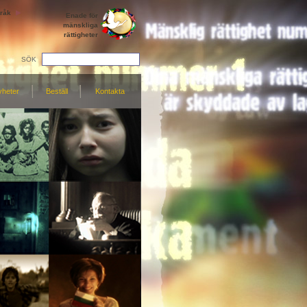
råk
Enade för
mänskliga
rättigheter
SÖK
yheter
Beställ
Kontakta