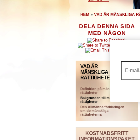
HEM
»
VAD ÄR MÄNSKLIGA R
DELA DENNA SIDA
MED NÅGON
VAD ÄR
MÄNSKLIGA
RÄTTIGHETER?
Definition på mänskliga
rättigheter
Bakgrunden till mänskliga
rättigheter
Den Allmänna förklaringen
om de mänskliga
rättigheterna
KOSTNADSFRITT
INFORMATIONSPAKET