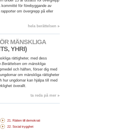
rn under 15 år utsätts för övergrepp
 kommitté för förebyggande av
 rapporter om övergrepp på eller
hela berättelsen
ÖR MÄNSKLIGA
S, YHRI)
kliga rättigheter, med dess
n
Berättelsen om mänskliga
lpmedel och häften, förser dig med
ra ungdomar om mänskliga rättigheter
och hur ungdomar kan hjälpa till med
rklighet överallt.
ta reda på mer
21. Rätten till demokrati
22. Social trygghet