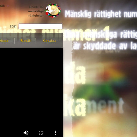
råk
Enade för
mänskliga
rättigheter
SÖK
yheter
Beställ
Kontakta