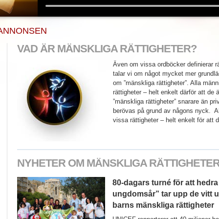
E ANNONSEN
VAD ÄR MÄNSKLIGA RÄTTIGHETER?
Även om vissa ordböcker definierar rät
talar vi om något mycket mer grundlä
om ”mänskliga rättigheter”. Alla männi
rättigheter – helt enkelt därför att d
”mänskliga rättigheter” snarare än pr
berövas på grund av någons nyck. All
vissa rättigheter – helt enkelt för att
NYHETER OM MÄNSKLIGA RÄTTIGHETE
80-dagars turné för att hedra
ungdomsår” tar upp de vitt 
barns mänskliga rättigheter