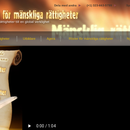
Dela med andra
(+1) 323-663-5799
Sp
igheter
Utbildare
Agera
Röster för mänskliga rättigheter
N