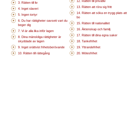
12. Rätten till privatliv
3. Rätten till liv
13. Rätten att röra sig fritt
4. Inget slaveri
14. Rätten att söka en trygg plats att
5. Ingen tortyr
bo
6. Du har rättigheter oavsett vart du
15. Rätten till nationalitet
beger dig
16. Äktenskap och familj
7. Vi är alla lika inför lagen
17. Rätten till dina egna saker
8. Dina mänskliga rättigheter är
skyddade av lagen
18. Tankefrihet
9. Inget orättvist frihetsberövande
19. Yttrandefrihet
10. Rätten till rättegång
20. Mötesfrihet