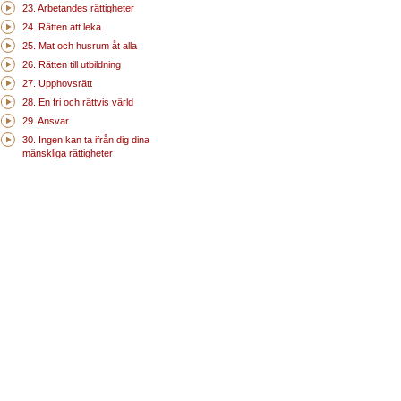
23. Arbetandes rättigheter
24. Rätten att leka
25. Mat och husrum åt alla
26. Rätten till utbildning
27. Upphovsrätt
28. En fri och rättvis värld
29. Ansvar
30. Ingen kan ta ifrån dig dina
mänskliga rättigheter