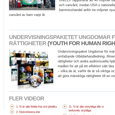
UNICEF rapporterar att 40 miljoner ba
och vanvård, medan USA:s nationella
barnmisshandel anför tre miljoner nya
vanvård av barn varje år.
UNDERVISNINGSPAKETET UNGDOMAR F
RÄTTIGHETER
(YOUTH FOR HUMAN RIGHT
Undervisningspaket Ungdomar för mäns
omfattande
Utbildarhandledning, filme
rättigheter
och andra audiovisuella hjä
medlen för att på ett effektivt sätt lä
– vilka de är, varför de är så viktiga 
att göra mänskliga rättigheter till en ve
FLER VIDEOR
1. Vi är alla födda fria och jämlika
11. Vi är alla oskyldiga tills vi
befunnits skyldiga
2. Diskriminera inte