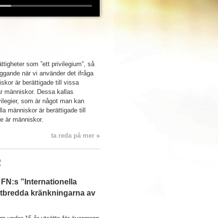
tigheter som ”ett privilegium”, så
ggande när vi använder det ifråga
skor är berättigade till vissa
e är människor. Dessa kallas
ivilegier, som är något man kan
a människor är berättigade till
 de är människor.
ta reda på mer
R
 FN:s ”Internationella
utbredda kränkningarna av