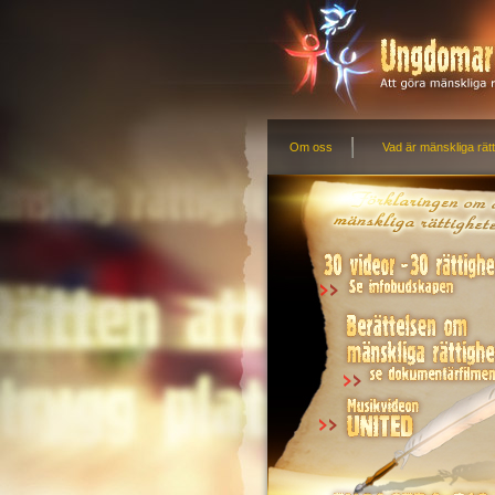
Om oss
Vad är mänskliga rätt