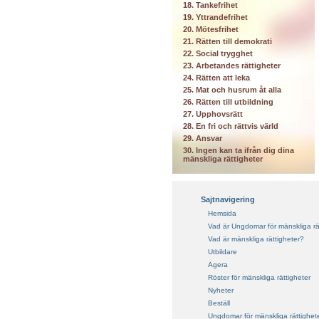
18. Tankefrihet
19. Yttrandefrihet
20. Mötesfrihet
21. Rätten till demokrati
22. Social trygghet
23. Arbetandes rättigheter
24. Rätten att leka
25. Mat och husrum åt alla
26. Rätten till utbildning
27. Upphovsrätt
28. En fri och rättvis värld
29. Ansvar
30. Ingen kan ta ifrån dig dina
mänskliga rättigheter
Sajtnavigering
Hemsida
Vad är Ungdomar för mänskliga rä
Vad är mänskliga rättigheter?
Utbildare
Agera
Röster för mänskliga rättigheter
Nyheter
Beställ
Ungdomar för mänskliga rättighet