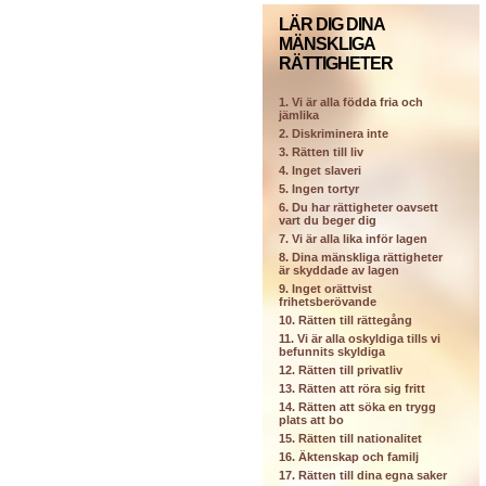
LÄR DIG DINA
MÄNSKLIGA
RÄTTIGHETER
1. Vi är alla födda fria och
jämlika
2. Diskriminera inte
3. Rätten till liv
4. Inget slaveri
5. Ingen tortyr
6. Du har rättigheter oavsett
vart du beger dig
7. Vi är alla lika inför lagen
8. Dina mänskliga rättigheter
är skyddade av lagen
9. Inget orättvist
frihetsberövande
10. Rätten till rättegång
11. Vi är alla oskyldiga tills vi
befunnits skyldiga
12. Rätten till privatliv
13. Rätten att röra sig fritt
14. Rätten att söka en trygg
plats att bo
15. Rätten till nationalitet
16. Äktenskap och familj
17. Rätten till dina egna saker