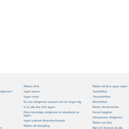
Rätten till liv
Rätten till dina egna saker
ttigheter?
Inget slaveri
Tankefrihet
Ingen tortyr
Yttrandefrihet
Du har rättigheter oavsett vart du beger dig
Mötesfrihet
Vi är alla lika inför lagen
Rätten till demokrati
Dina mänskliga rättigheter är skyddade av
Social trygghet
lagen
Arbetandes rättigheter
Inget orättvist frihetsberövande
Rätten att leka
Rätten till rättegång
er
Mat och husrum åt alla