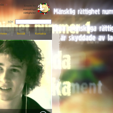
råk
Enade för
mänskliga
rättigheter
SÖK
yheter
Beställ
Kontakta