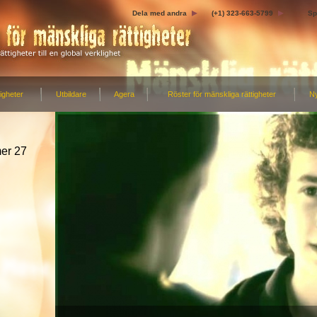
Dela med andra
(+1) 323-663-5799
Sp
igheter
Utbildare
Agera
Röster för mänskliga rättigheter
N
mer 27