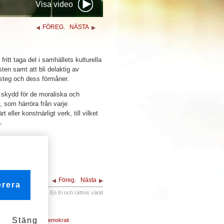
Visa video
FÖREG.
NÄSTA
 fritt taga del i samhällets kulturella
nsten samt att bli delaktig av
teg och dess förmåner.
ll skydd för de moraliska och
, som härröra från varje
rt eller konstnärligt verk, till vilket
.
Föreg.
Nästa
rera
28. En fri och rättvis värld
Stäng
21. Rätten till demokrati