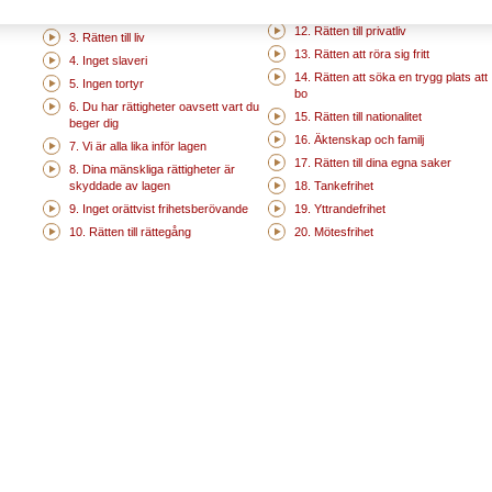
befunnits skyldiga
2. Diskriminera inte
12. Rätten till privatliv
3. Rätten till liv
13. Rätten att röra sig fritt
4. Inget slaveri
14. Rätten att söka en trygg plats att
5. Ingen tortyr
bo
6. Du har rättigheter oavsett vart du
15. Rätten till nationalitet
beger dig
16. Äktenskap och familj
7. Vi är alla lika inför lagen
17. Rätten till dina egna saker
8. Dina mänskliga rättigheter är
skyddade av lagen
18. Tankefrihet
9. Inget orättvist frihetsberövande
19. Yttrandefrihet
10. Rätten till rättegång
20. Mötesfrihet