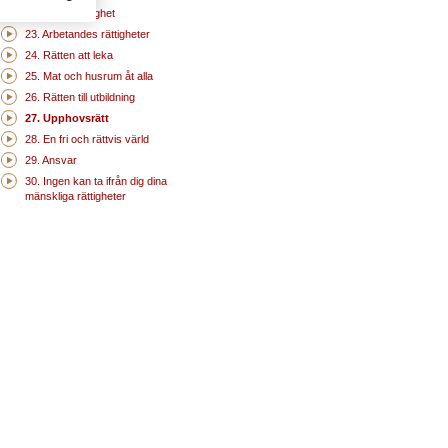
22. Social trygghet
23. Arbetandes rättigheter
24. Rätten att leka
25. Mat och husrum åt alla
26. Rätten till utbildning
27. Upphovsrätt
28. En fri och rättvis värld
29. Ansvar
30. Ingen kan ta ifrån dig dina
mänskliga rättigheter