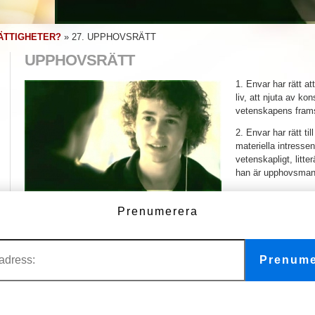
ÄTTIGHETER?
»
27. UPPHOVSRÄTT
UPPHOVSRÄTT
1. Envar har rätt att
liv, att njuta av ko
vetenskapens frams
2. Envar har rätt ti
materiella intressen
vetenskapligt, litterä
han är upphovsman
Mänsklig rättighet nummer 27
Prenumerera
Upphovsrätt
Prenume
FLER VIDEOR
1. Vi är alla födda fria och jämlika
11. Vi är alla oskyldiga tills vi