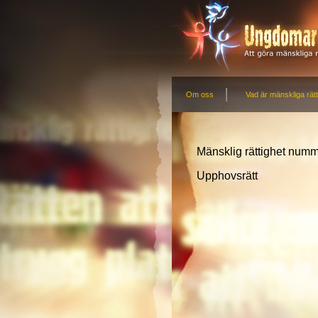
Om oss
Vad är mänskliga rätt
Mänsklig rättighet num
Upphovsrätt