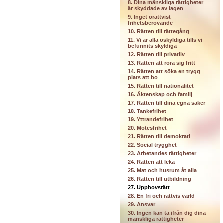
8. Dina mänskliga rättigheter
är skyddade av lagen
9. Inget orättvist
frihetsberövande
10. Rätten till rättegång
11. Vi är alla oskyldiga tills vi
befunnits skyldiga
12. Rätten till privatliv
13. Rätten att röra sig fritt
14. Rätten att söka en trygg
plats att bo
15. Rätten till nationalitet
16. Äktenskap och familj
17. Rätten till dina egna saker
18. Tankefrihet
19. Yttrandefrihet
20. Mötesfrihet
21. Rätten till demokrati
22. Social trygghet
23. Arbetandes rättigheter
24. Rätten att leka
25. Mat och husrum åt alla
26. Rätten till utbildning
27. Upphovsrätt
28. En fri och rättvis värld
29. Ansvar
30. Ingen kan ta ifrån dig dina
mänskliga rättigheter