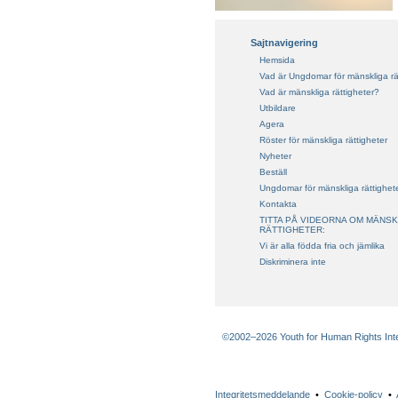
Sajtnavigering
Hemsida
Vad är Ungdomar för mänskliga rä
Vad är mänskliga rättigheter?
Utbildare
Agera
Röster för mänskliga rättigheter
Nyheter
Beställ
Ungdomar för mänskliga rättighet
Kontakta
TITTA PÅ VIDEORNA OM MÄNSK
RÄTTIGHETER:
Vi är alla födda fria och jämlika
Diskriminera inte
©2002–2026 Youth for Human Rights Intern
Integritetsmeddelande
•
Cookie-policy
•