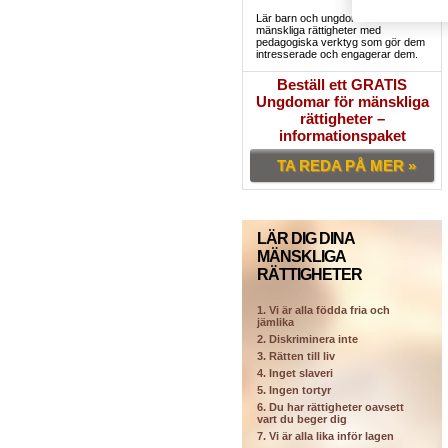
Lär barn och ungdomar deras
mänskliga rättigheter med
pedagogiska verktyg som gör dem
intresserade och engagerar dem.
Beställ ett GRATIS
Ungdomar för mänskliga
rättigheter –
informationspaket
TA REDA PÅ MER »
LÄR DIG DINA
MÄNSKLIGA
RÄTTIGHETER
1. Vi är alla födda fria och
jämlika
2. Diskriminera inte
3. Rätten till liv
4. Inget slaveri
5. Ingen tortyr
6. Du har rättigheter oavsett
vart du beger dig
7. Vi är alla lika inför lagen