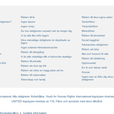
Rätten till liv
Rätten till dina egna saker
ttigheter?
Inget slaveri
Tankefrihet
Ingen tortyr
Yttrandefrihet
Du har rättigheter oavsett vart du beger dig
Mötesfrihet
Vi är alla lika inför lagen
Rätten till demokrati
Dina mänskliga rättigheter är skyddade av
Social trygghet
lagen
Arbetandes rättigheter
Inget orättvist frihetsberövande
Rätten att leka
Rätten till rättegång
er
Mat och husrum åt alla
Vi är alla oskyldiga tills vi befunnits skyldiga
Rätten till utbildning
Rätten till privatliv
LIGA
Upphovsrätt
Rätten att röra sig fritt
En fri och rättvis värld
Rätten att söka en trygg plats att bo
Ansvar
Rätten till nationalitet
Ingen kan ta ifrån dig dina
Äktenskap och familj
rättigheter
ational. Alla rättigheter förbehållna. Youth for Human Rights International-logotypen innehas
UNITED-logotypen innehas av TXL Films och används med dess tillstånd.
Användarvillkor
•
Juridisk information