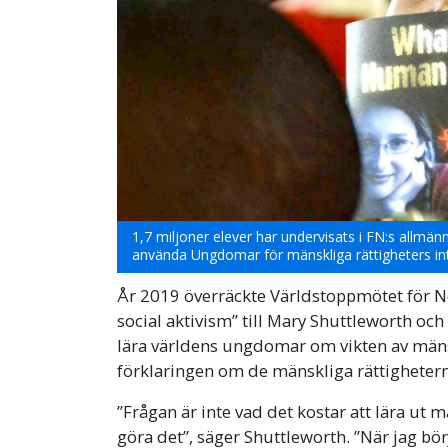
1,7 miljoner elever har undervisats i FN:s allmä
använda Ungdomar för mänskliga rättigheters int
År 2019 överräckte Världstoppmötet för 
social aktivism” till Mary Shuttleworth oc
lära världens ungdomar om vikten av män
förklaringen om de mänskliga rättighetern
”Frågan är inte vad det kostar att lära ut m
göra det”, säger Shuttleworth. ”När jag bö