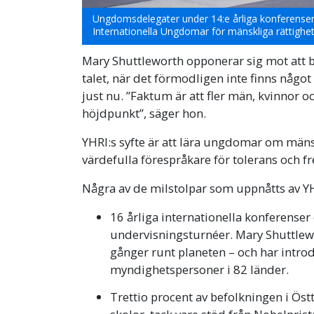
Ungdomsdelegater under 14:e årliga konferense
Internationella Ungdomar för mänskliga rättighet
Mary Shuttleworth opponerar sig mot att ba
talet, när det förmodligen inte finns någ
just nu. ”Faktum är att fler män, kvinnor o
höjdpunkt”, säger hon.
YHRI:s syfte är att lära ungdomar om mänsk
värdefulla förespråkare för tolerans och fr
Några av de milstolpar som uppnåtts av YH
16 årliga internationella konferenser
undervisningsturnéer. Mary Shuttlew
gånger runt planeten – och har intr
myndighetspersoner i 82 länder.
Trettio procent av befolkningen i Öst