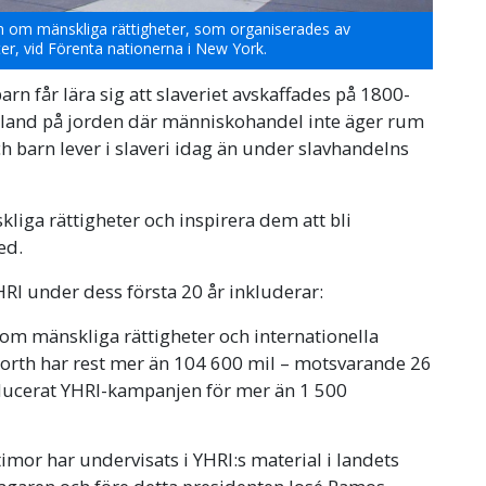
n om mänskliga rättigheter, som organiserades av
er, vid Förenta nationerna i New York.
rn får lära sig att slaveriet avskaffades på 1800-
ot land på jorden där människohandel inte äger rum
ch barn lever i slaveri idag än under slavhandelns
liga rättigheter och inspirera dem att bli
ed.
RI under dess första 20 år inkluderar:
 om mänskliga rättigheter och internationella
orth har rest mer än 104 600 mil – motsvarande 26
oducerat YHRI-kampanjen för mer än 1 500
timor har undervisats i YHRI:s material i landets