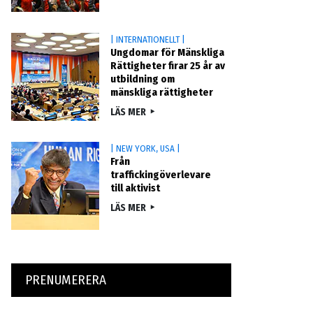
| INTERNATIONELLT |
Ungdomar för Mänskliga
Rättigheter firar 25 år av
utbildning om
mänskliga rättigheter
LÄS MER
| NEW YORK, USA |
Från
traffickingöverlevare
till aktivist
LÄS MER
PRENUMERERA