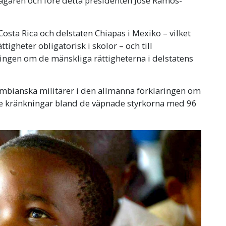
tagaren och före detta presidenten José Ramos-
 Costa Rica och delstaten Chiapas i Mexiko – vilket
igheter obligatorisk i skolor – och till
ringen om de mänskliga rättigheterna i delstatens
ombianska militärer i den allmänna förklaringen om
e kränkningar bland de väpnade styrkorna med 96