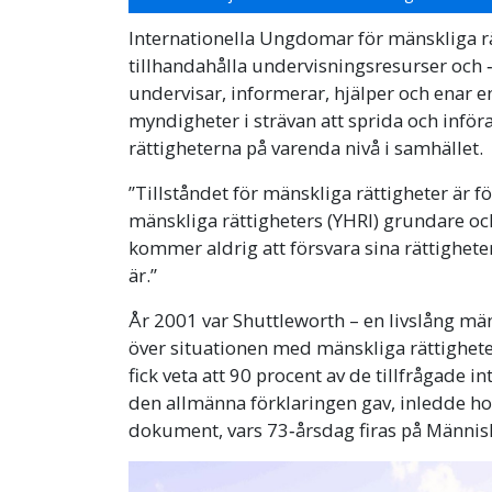
Internationella Ungdomar för mänskliga rätt
tillhandahålla undervisningsresurser och ‑
undervisar, informerar, hjälper och enar e
myndigheter i strävan att sprida och infö
rättigheterna på varenda nivå i samhället.
”Tillståndet för mänskliga rättigheter är 
mänskliga rättigheters (YHRI) grundare o
kommer aldrig att försvara sina rättigheter
är.”
År 2001 var Shuttleworth – en livslång mä
över situationen med mänskliga rättighete
fick veta att 90 procent av de tillfrågade
den allmänna förklaringen gav, inledde ho
dokument, vars 73‑årsdag firas på Männi