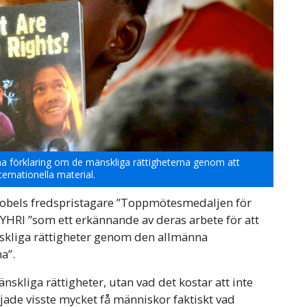
nna förklaring om de mänskliga rättigheterna genom att
ernationella material.
Nobels fredspristagare ”Toppmötesmedaljen för
h YHRI ”som ett erkännande av deras arbete för att
skliga rättigheter genom den allmänna
a”.
änskliga rättigheter, utan vad det kostar att inte
rjade visste mycket få människor faktiskt vad