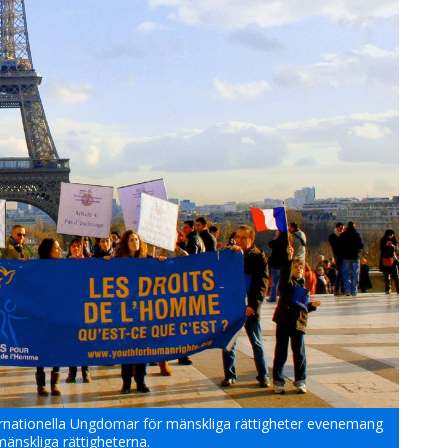
ernationella Ungdomar för mänskliga rättigheter evenemang
änskliga rättigheterna.