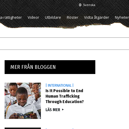
Svenska
a rättigheter
Videor
Utbildare
Röster
Vidta åtgärder
Nyheter
MER FRÅN BLOGGEN
| INTERNATIONAL |
Is It Possible to End
Human Trafficking
Through Education?
LÄS MER