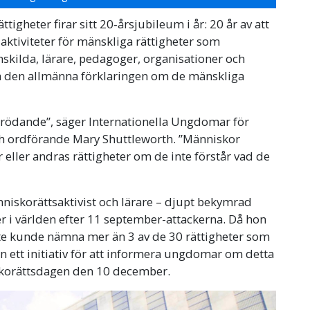
igheter firar sitt 20‑årsjubileum i år: 20 år av att
aktiviteter för mänskliga rättigheter som
nskilda, lärare, pedagoger, organisationer och
ra den allmänna förklaringen om de mänskliga
förödande”, säger Internationella Ungdomar för
ch ordförande Mary Shuttleworth. ”Människor
 eller andras rättigheter om de inte förstår vad de
nniskorättsaktivist och lärare – djupt bekymrad
r i världen efter 11 september-attackerna. Då hon
 inte kunde nämna mer än 3 av de 30 rättigheter som
n ett initiativ för att informera ungdomar om detta
skorättsdagen den 10 december.