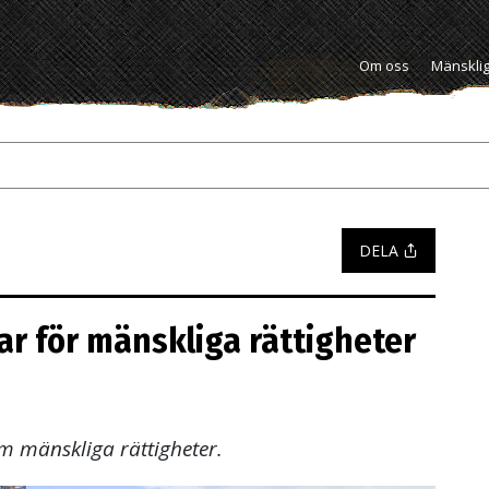
Om oss
Mänsklig
DELA
r för mänskliga rättigheter
m mänskliga rättigheter.