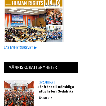
LÄS NYHETSBREVET
▶
MÄNNISKORÄTTSNYHETER
| SYDAFRIKA |
Sår fröna till mänskliga
rättigheter i Sydafrika
LÄS MER