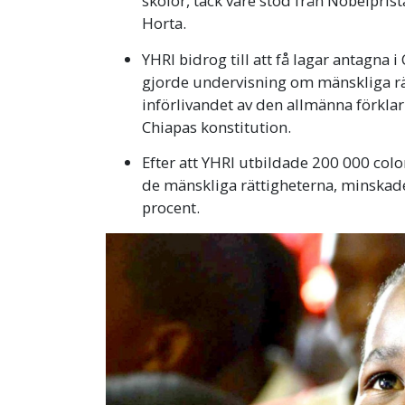
skolor, tack vare stöd från Nobelpris
Horta.
YHRI bidrog till att få lagar antagna i
gjorde undervisning om mänskliga rätt
införlivandet av den allmänna förkla
Chiapas konstitution.
Efter att YHRI utbildade 200 000 col
de mänskliga rättigheterna, minskad
procent.